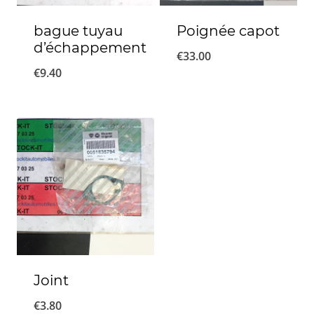
bague tuyau
Poignée capot
d’échappement
€
33.00
€
9.40
Joint
€
3.80