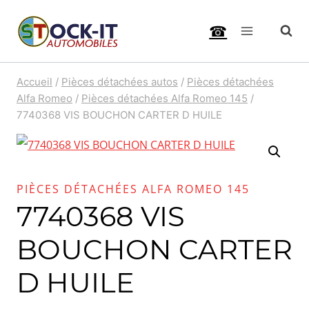
Aller
☎
au
contenu
Accueil
/
Pièces détachées autos
/
Pièces détachées
Alfa Romeo
/
Pièces détachées Alfa Romeo 145
/
7740368 VIS BOUCHON CARTER D HUILE
PIÈCES DÉTACHÉES ALFA ROMEO 145
7740368 VIS
BOUCHON CARTER
D HUILE