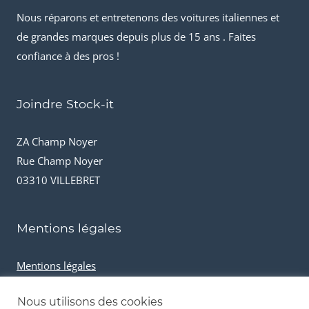
Nous réparons et entretenons des voitures italiennes et
de grandes marques depuis plus de 15 ans . Faites
confiance à des pros !
Joindre Stock-it
ZA Champ Noyer
Rue Champ Noyer
03310 VILLEBRET
Mentions légales
Mentions légales
Conditions générales de vente
Nous utilisons des cookies
Cookies et données personnelles