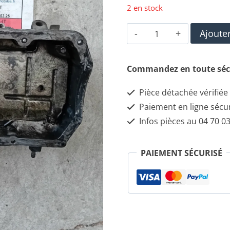
2 en stock
quantité
Ajoute
de
Carter
Commandez en toute séc
d'huile
Pièce détachée vérifiée
moteur
Paiement en ligne sécu
pour
Infos pièces au 04 70 03
ALFA
ROMÉO
PAIEMENT SÉCURISÉ
147