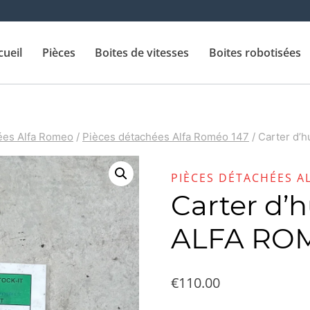
cueil
Pièces
Boites de vitesses
Boites robotisées
ées Alfa Romeo
/
Pièces détachées Alfa Roméo 147
/
Carter d’
PIÈCES DÉTACHÉES A
Carter d’
ALFA ROM
€
110.00