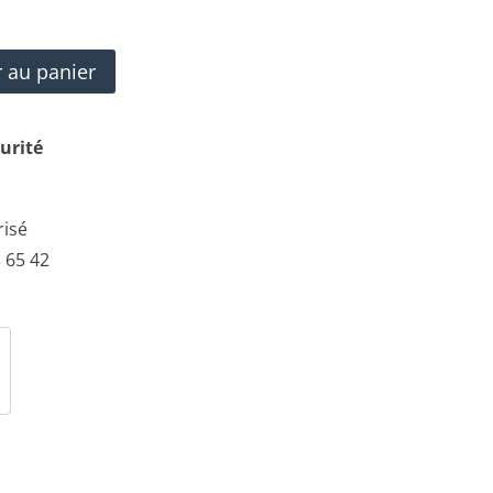
r au panier
urité
risé
 65 42