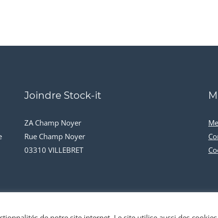
Joindre Stock-it
M
ZA Champ Noyer
Me
e
Rue Champ Noyer
Co
03310 VILLEBRET
Co
tionnalités de notre site internet. Le site utilise aussi des cookies