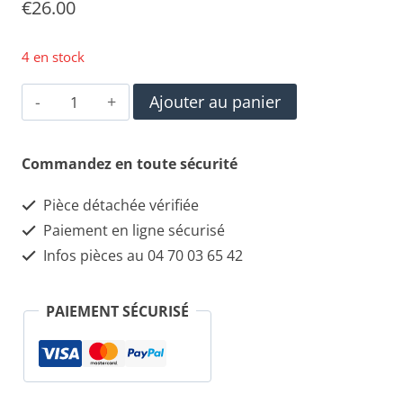
€
26.00
4 en stock
quantité
Ajouter au panier
de
Rondelles
Commandez en toute sécurité
Entretoises
Pièce détachée vérifiée
M8
Paiement en ligne sécurisé
pour
Infos pièces au 04 70 03 65 42
cardans
147/156/166/GT
PAIEMENT SÉCURISÉ
JTD
et
V6