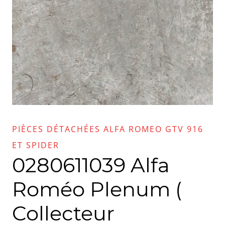
PIÈCES DÉTACHÉES ALFA ROMEO GTV 916
ET SPIDER
0280611039 Alfa
Roméo Plenum (
Collecteur