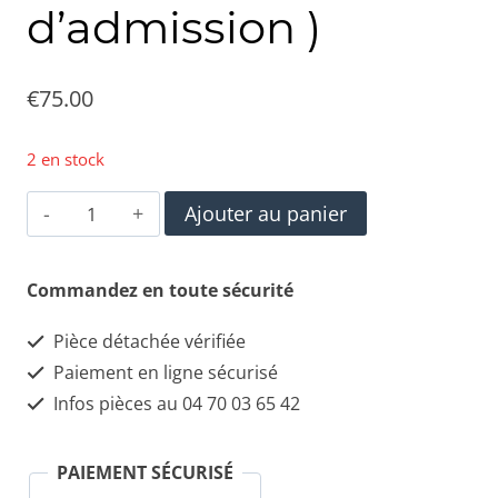
d’admission )
€
75.00
2 en stock
quantité
Ajouter au panier
de
0280611039
Commandez en toute sécurité
Alfa
Pièce détachée vérifiée
Roméo
Paiement en ligne sécurisé
Plenum
Infos pièces au 04 70 03 65 42
(
Collecteur
PAIEMENT SÉCURISÉ
d'admission