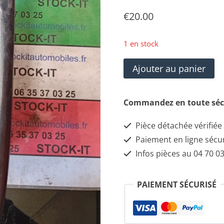
€
20.00
1 en stock
quantité
Ajouter au panier
de
Alfa
Commandez en toute séc
Roméo
Pièce détachée vérifiée
156
Paiement en ligne sécu
Interrupteur
Infos pièces au 04 70 03
commande
lève-
PAIEMENT SÉCURISÉ
vitre
156016081