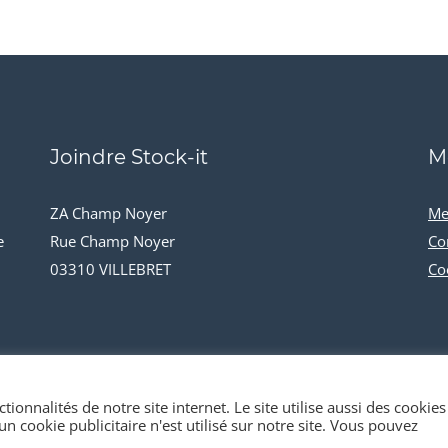
Joindre Stock-it
M
ZA Champ Noyer
Me
e
Rue Champ Noyer
Co
03310 VILLEBRET
Co
tionnalités de notre site internet. Le site utilise aussi des cookies
n cookie publicitaire n'est utilisé sur notre site. Vous pouvez