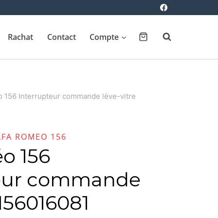
Rachat
Contact
Compte
 156 Interrupteur commande lève-vitre
LFA ROMEO 156
o 156
teur commande
 156016081