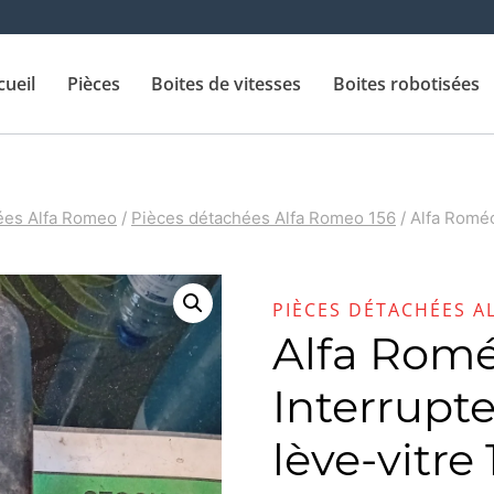
cueil
Pièces
Boites de vitesses
Boites robotisées
ées Alfa Romeo
/
Pièces détachées Alfa Romeo 156
/
Alfa Roméo
PIÈCES DÉTACHÉES A
Alfa Romé
Interrup
lève-vitre