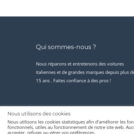
Qui sommes-nous ?
Nous réparons et entretenons des voitures
italiennes et de grandes marques depuis plus d
15 ans . Faites confiance à des pros !
Nous utilisons des cookies
Nous utilisons les cookies statistiques afin d'améliorer les fonc
© 2026 Stock-it automobiles
fonctionnels, utiles au fonctionnement de notre site web. Aucu
accepter, refuser ou gérer vos préférences.