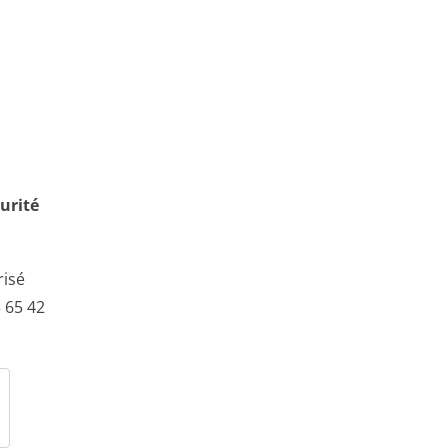
urité
risé
 65 42