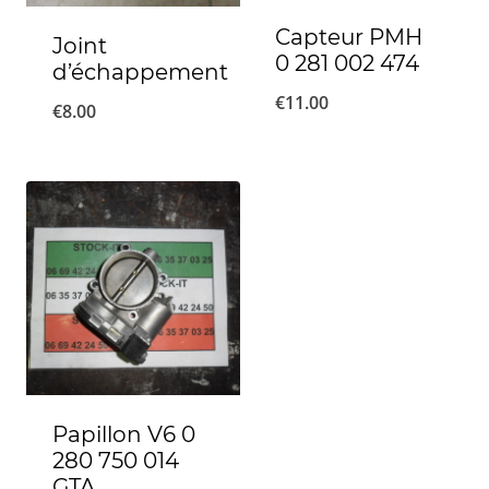
Capteur PMH
Joint
0 281 002 474
d’échappement
€
11.00
€
8.00
Papillon V6 0
280 750 014
GTA