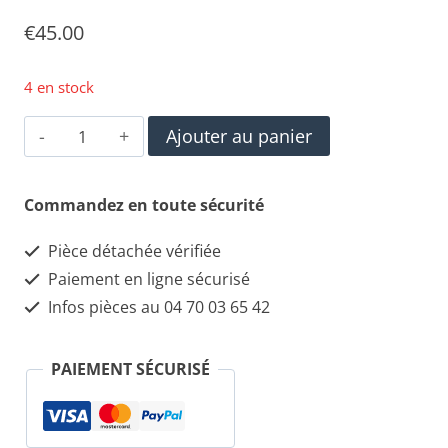
€
45.00
4 en stock
quantité
Ajouter au panier
de
câble
Commandez en toute sécurité
de
Pièce détachée vérifiée
changement
Paiement en ligne sécurisé
de
Infos pièces au 04 70 03 65 42
vitesse
Alfa
PAIEMENT SÉCURISÉ
Roméo
156