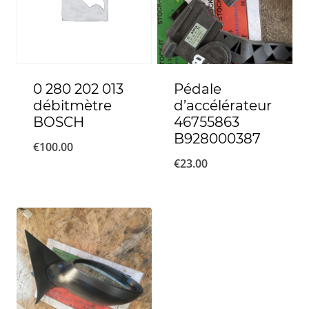
0 280 202 013
Pédale
débitmètre
d’accélérateur
BOSCH
46755863
B928000387
€
100.00
€
23.00