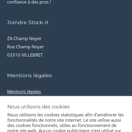
confiance à des pros !
Joindre Stock-it
ZA Champ Noyer
Rue Champ Noyer
03310 VILLEBRET
Mentions légales
Mentions légales
Conditions générales de vente
Nous utilisons des cookies
Cookies et données personnelles
Nous utilisons les cookies statistiques afin d'améliorer les
fonctionnalités de notre site internet. Le site utilise aussi
des cookies fonctionnels, utiles au fonctionnement de
notre site web. Aucun cookie publicitaire n'est utilisé sur