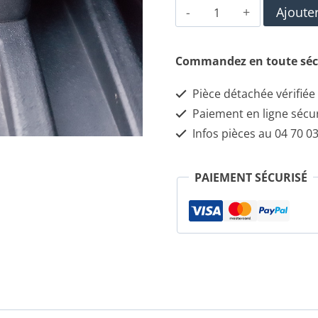
quantité
Ajoute
de
Gicleur
Commandez en toute séc
de
Pièce détachée vérifiée
lave
Paiement en ligne sécu
glace
Infos pièces au 04 70 03
156
PAIEMENT SÉCURISÉ