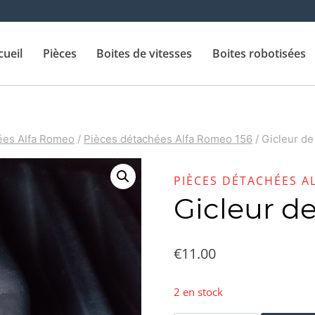
cueil
Pièces
Boites de vitesses
Boites robotisées
ées Alfa Romeo
/
Pièces détachées Alfa Romeo 156
/
Gicleur de
PIÈCES DÉTACHÉES A
Gicleur de
€
11.00
2 en stock