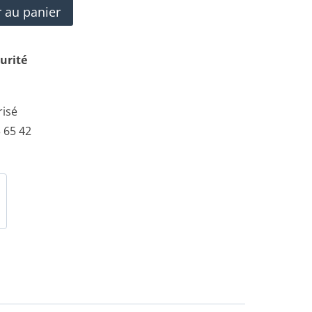
r au panier
urité
risé
 65 42