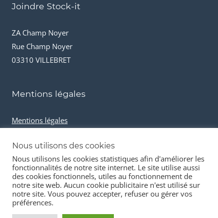
Joindre Stock-it
ZA Champ Noyer
Rue Champ Noyer
03310 VILLEBRET
Mentions légales
Mentions légales
Conditions générales de vente
Nous utilisons des cookies
Cookies et données personnelles
Nous utilisons les cookies statistiques afin d'améliorer les
fonctionnalités de notre site internet. Le site utilise aussi
des cookies fonctionnels, utiles au fonctionnement de
notre site web. Aucun cookie publicitaire n'est utilisé sur
notre site. Vous pouvez accepter, refuser ou gérer vos
préférences.
© 2026 Stock-it automobiles