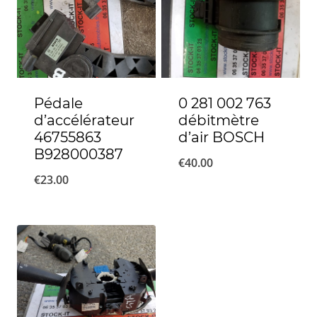
Pédale
0 281 002 763
d’accélérateur
débitmètre
46755863
d’air BOSCH
B928000387
€
40.00
€
23.00