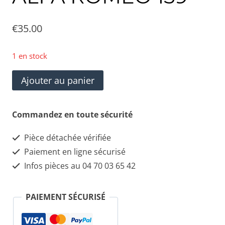
€
35.00
1 en stock
quantité
Ajouter au panier
de
Éclairage
Commandez en toute sécurité
plafonnier
Pièce détachée vérifiée
central
Paiement en ligne sécurisé
d'occasion
Infos pièces au 04 70 03 65 42
pour
ALFA
PAIEMENT SÉCURISÉ
ROMÉO
159