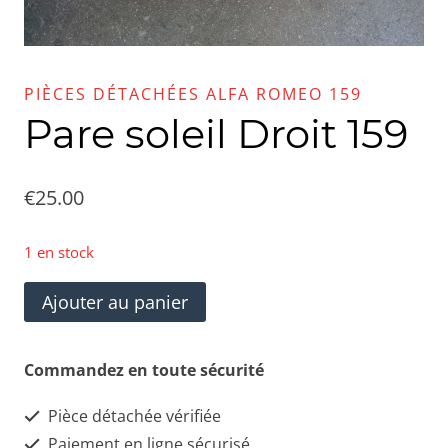
PIÈCES DÉTACHÉES ALFA ROMEO 159
Pare soleil Droit 159
€
25.00
1 en stock
quantité
Ajouter au panier
de
Pare
Commandez en toute sécurité
soleil
Pièce détachée vérifiée
Droit
Paiement en ligne sécurisé