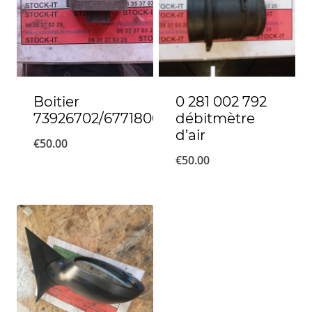
Boitier
0 281 002 792
73926702/67718001
débitmètre
d’air
€
50.00
€
50.00