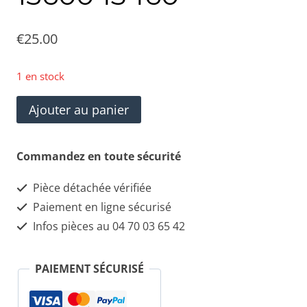
€
25.00
1 en stock
quantité
Ajouter au panier
de
poignée
Commandez en toute sécurité
de
Pièce détachée vérifiée
porte
Paiement en ligne sécurisé
intérieur
Infos pièces au 04 70 03 65 42
avant
droit
PAIEMENT SÉCURISÉ
Alfa
Roméo