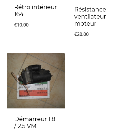
Rétro intérieur
Résistance
164
ventilateur
moteur
€
10.00
€
20.00
Démarreur 1.8
/ 2.5 VM