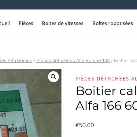
cueil
Pièces
Boites de vitesses
Boites robotisées
ées Alfa Romeo
/
Pièces détachées Alfa Romeo 166
/
Boitier ca
PIÈCES DÉTACHÉES A
Boitier ca
Alfa 166 
€
50.00