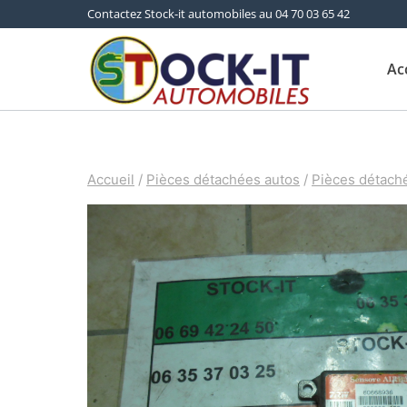
Aller
Contactez Stock-it automobiles au 04 70 03 65 42
au
Ac
contenu
Accueil
/
Pièces détachées autos
/
Pièces détach