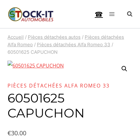
Aller
☎
au
contenu
Accueil
/
Pièces détachées autos
/
Pièces détachées
Alfa Romeo
/
Pièces détachées Alfa Romeo 33
/
60501625 CAPUCHON
PIÈCES DÉTACHÉES ALFA ROMEO 33
60501625
CAPUCHON
€
30.00