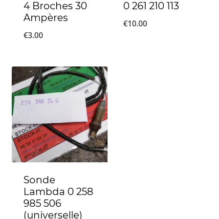
4 Broches 30
0 261 210 113
Ampères
€
10.00
€
3.00
Sonde
Lambda 0 258
985 506
(universelle)