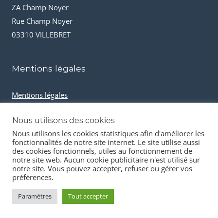
ZA Champ Noyer
Rue Champ Noyer
03310 VILLEBRET
Mentions légales
Mentions légales
Conditions générales de vente
Nous utilisons des cookies
Cookies et données personnelles
Nous utilisons les cookies statistiques afin d'améliorer les
fonctionnalités de notre site internet. Le site utilise aussi
des cookies fonctionnels, utiles au fonctionnement de
notre site web. Aucun cookie publicitaire n'est utilisé sur
notre site. Vous pouvez accepter, refuser ou gérer vos
préférences.
© 2026 Stock-it automobiles
Paramètres
Tout accepter