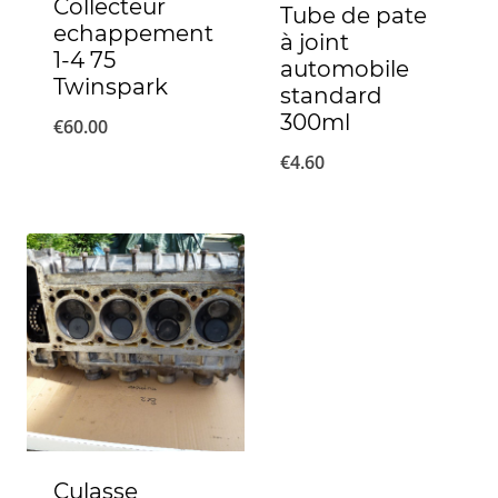
Collecteur
Tube de pate
echappement
à joint
1-4 75
automobile
Twinspark
standard
300ml
€
60.00
€
4.60
Culasse