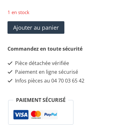
1 en stock
quantité
Ajouter au panier
de
Ancien
Commandez en toute sécurité
Volant
Pièce détachée vérifiée
Bois
Paiement en ligne sécurisé
ALPHA
Infos pièces au 04 70 03 65 42
ROMÉO
à
PAIEMENT SÉCURISÉ
restaurer