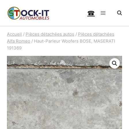
Aller
☎
au
contenu
Accueil
/
Pièces détachées autos
/
Pièces détachées
Alfa Romeo
/
Haut-Parleur Woofers BOSE, MASERATI
191369