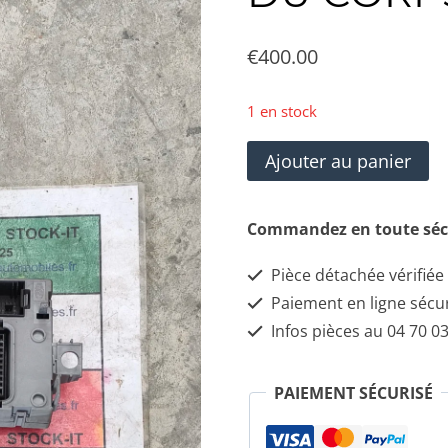
€
400.00
1 en stock
quantité
Ajouter au panier
de
MASERATI
Commandez en toute séc
QUATTROPORTE
Pièce détachée vérifiée
BCM
Paiement en ligne sécu
MODULE
Infos pièces au 04 70 03
DE
CONTRÔLE
PAIEMENT SÉCURISÉ
DU
CORPS