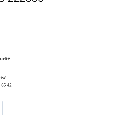
urité
risé
 65 42