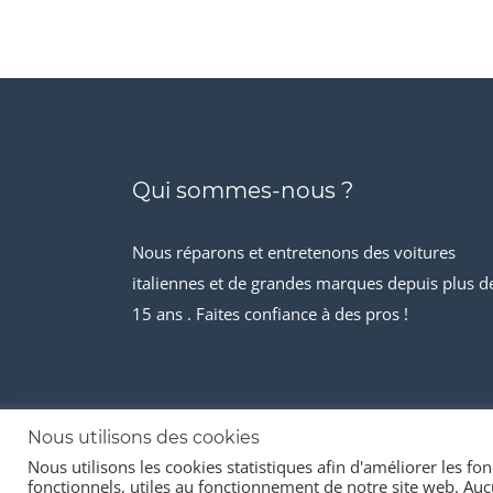
Qui sommes-nous ?
Nous réparons et entretenons des voitures
italiennes et de grandes marques depuis plus d
15 ans . Faites confiance à des pros !
Nous utilisons des cookies
Nous utilisons les cookies statistiques afin d'améliorer les fonc
© 2026 Stock-it automobiles
fonctionnels, utiles au fonctionnement de notre site web. Aucu