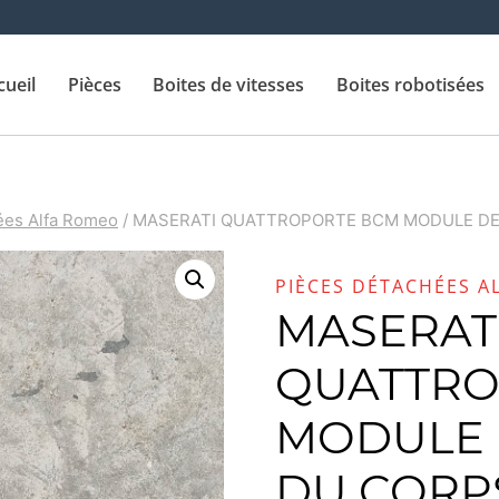
cueil
Pièces
Boites de vitesses
Boites robotisées
ées Alfa Romeo
/
MASERATI QUATTROPORTE BCM MODULE DE
PIÈCES DÉTACHÉES A
MASERAT
QUATTRO
MODULE 
DU CORPS