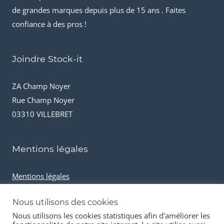
de grandes marques depuis plus de 15 ans . Faites
confiance à des pros !
Joindre Stock-it
ZA Champ Noyer
Rue Champ Noyer
03310 VILLEBRET
Mentions légales
Mentions légales
Conditions générales de vente
Nous utilisons des cookies
Cookies et données personnelles
Nous utilisons les cookies statistiques afin d'améliorer les