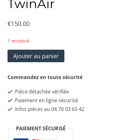
TwinAir
€
150.00
1 en stock
quantité
Ajouter au panier
de
Poulie
Commandez en toute sécurité
de
Pièce détachée vérifiée
vilebrequin
Paiement en ligne sécurisé
ALFA
Infos pièces au 04 70 03 65 42
ROMÉO
MITO
PAIEMENT SÉCURISÉ
TwinAir