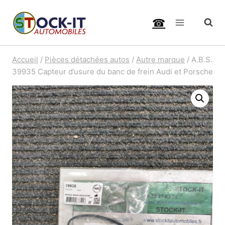
Aller
☎
au
contenu
Accueil
/
Pièces détachées autos
/
Autre marque
/
A.B.S.
39935 Capteur d’usure du banc de frein Audi et Porsche