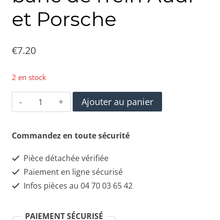
et Porsche
€
7.20
2 en stock
quantité
Ajouter au panier
de
A.B.S.
Commandez en toute sécurité
39935
Pièce détachée vérifiée
Capteur
Paiement en ligne sécurisé
d'usure
Infos pièces au 04 70 03 65 42
du
banc
PAIEMENT SÉCURISÉ