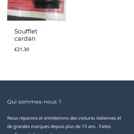
Soufflet
cardan
€
21.30
Qui sommes-nous ?
Nous réparons et entretenons des voitures italiennes et
de grandes marques depuis plus de 15 ans . Faites