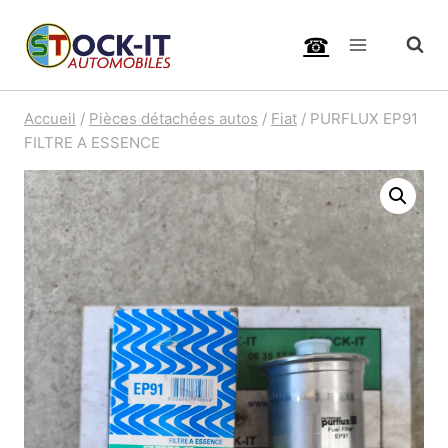
Aller
☎
au
contenu
Accueil
/
Pièces détachées autos
/
Fiat
/
PURFLUX EP91
FILTRE A ESSENCE