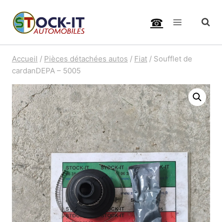
Aller
☎
au
contenu
Accueil
/
Pièces détachées autos
/
Fiat
/
Soufflet de
cardanDEPA – 5005