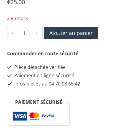
€
25.00
2 en stock
quantité
Ajouter au panier
de
Soufflet
Commandez en toute sécurité
de
Pièce détachée vérifiée
cardanDEPA
Paiement en ligne sécurisé
-
Infos pièces au 04 70 03 65 42
5005
PAIEMENT SÉCURISÉ