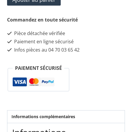
de
STARK
Commandez en toute sécurité
SKSS-
Pièce détachée vérifiée
0670070
Paiement en ligne sécurisé
Support
Infos pièces au 04 70 03 65 42
de
jambe
PAIEMENT SÉCURISÉ
de
force
supérieur
adapté
pour
Informations complémentaires
Citroën
Nemo