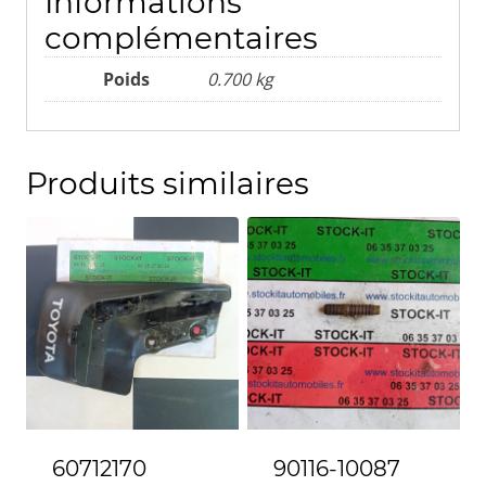
Informations
Breakessieu
complémentaires
avant
Poids
0.700 kg
gauche,
avec
roulement
Produits similaires
à
billes
60712170
90116-10087