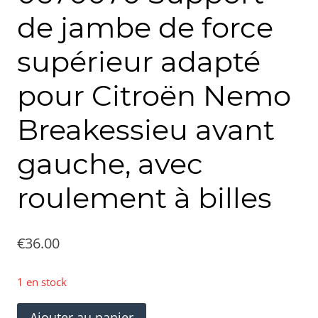
de jambe de force
supérieur adapté
pour Citroën Nemo
Breakessieu avant
gauche, avec
roulement à billes
€
36.00
1 en stock
quantité
Ajouter au panier