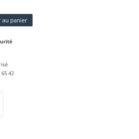
r au panier
urité
risé
 65 42