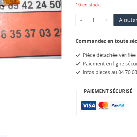
10 en stock
quantité
Ajoute
de
Assortiments
Commandez en toute séc
de
Pièce détachée vérifiée
maxi
Paiement en ligne sécu
fusibles
Infos pièces au 04 70 03
(29mm)
PAIEMENT SÉCURISÉ