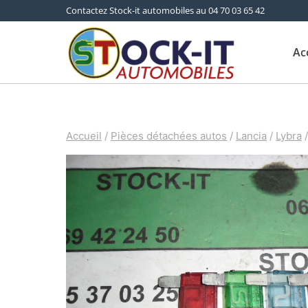
Aller
Contactez Stock-it automobiles au 04 70 03 65 42
au
Ac
contenu
Accueil
/
Pièces détachées autos
/
Lancia
/
Lybra
/