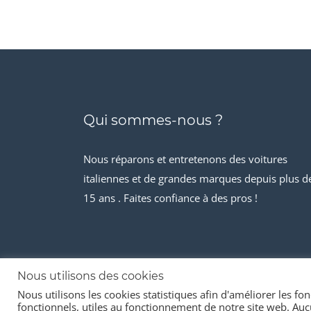
Qui sommes-nous ?
Nous réparons et entretenons des voitures
italiennes et de grandes marques depuis plus d
15 ans . Faites confiance à des pros !
Nous utilisons des cookies
Nous utilisons les cookies statistiques afin d'améliorer les fonc
© 2026 Stock-it automobiles
fonctionnels, utiles au fonctionnement de notre site web. Aucu