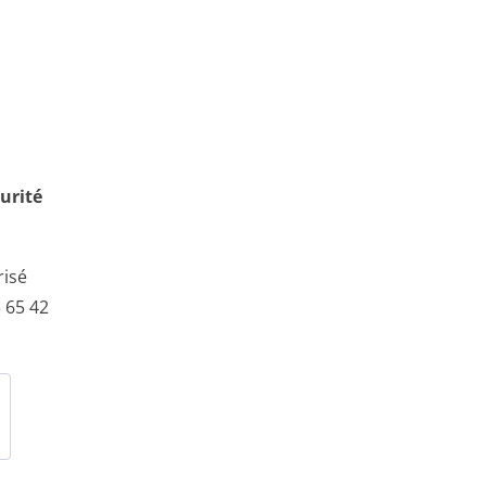
urité
risé
 65 42