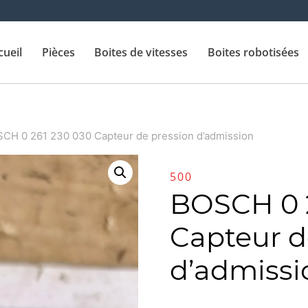
cueil
Pièces
Boites de vitesses
Boites robotisées
CH 0 261 230 030 Capteur de pression d’admission
500
BOSCH 0 
Capteur d
d’admissi