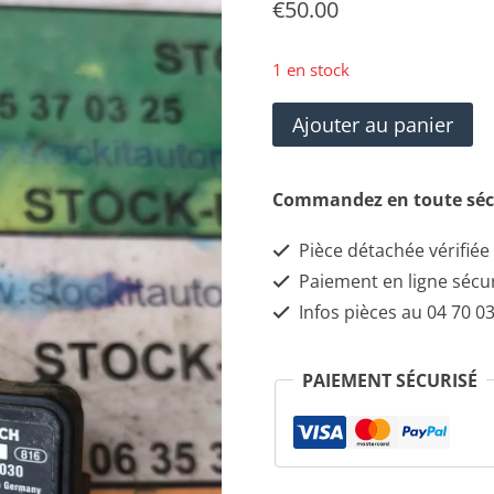
€
50.00
1 en stock
quantité
Ajouter au panier
de
BOSCH
Commandez en toute séc
0
Pièce détachée vérifiée
261
Paiement en ligne sécu
230
Infos pièces au 04 70 03
030
Capteur
PAIEMENT SÉCURISÉ
de
pression
d'admission