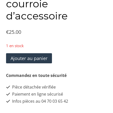
courroie
d’accessoire
€
25.00
1 en stock
quantité
Ajouter au panier
de
DAYCO
Commandez en toute sécurité
APV2798
Pièce détachée vérifiée
Galet
Paiement en ligne sécurisé
enrouleur
Infos pièces au 04 70 03 65 42
de