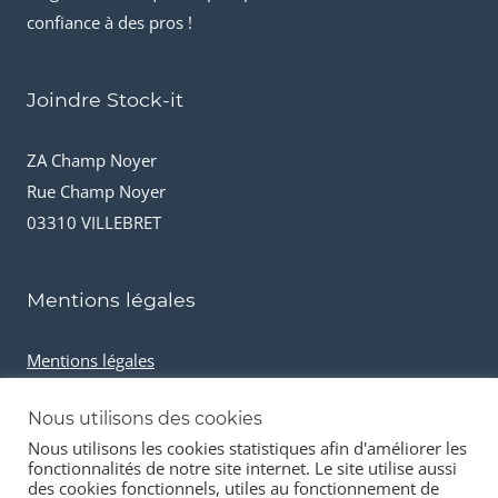
confiance à des pros !
Joindre Stock-it
ZA Champ Noyer
Rue Champ Noyer
03310 VILLEBRET
Mentions légales
Mentions légales
Conditions générales de vente
Nous utilisons des cookies
Cookies et données personnelles
Nous utilisons les cookies statistiques afin d'améliorer les
fonctionnalités de notre site internet. Le site utilise aussi
des cookies fonctionnels, utiles au fonctionnement de