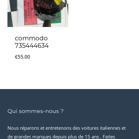
commodo
735444634
€
55.00
Qui sommes-nous ?
Nous réparons et entretenons des voitures italiennes et
de grandes marques depuis plus de 15 ans . Faites