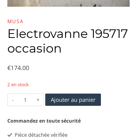
MUSA
Electrovanne 195717
occasion
€
174.00
2 en stock
quantité
Ajouter au panier
de
Electrovanne
Commandez en toute sécurité
195717
Pièce détachée vérifiée