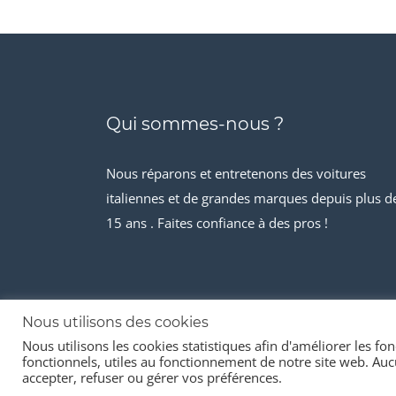
Qui sommes-nous ?
Nous réparons et entretenons des voitures
italiennes et de grandes marques depuis plus d
15 ans . Faites confiance à des pros !
Nous utilisons des cookies
Nous utilisons les cookies statistiques afin d'améliorer les fonc
© 2026 Stock-it automobiles
fonctionnels, utiles au fonctionnement de notre site web. Aucu
accepter, refuser ou gérer vos préférences.