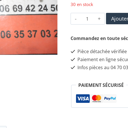
30 en stock
quantité
Ajoute
de
Lot
Commandez en toute séc
de
Pièce détachée vérifiée
2
Paiement en ligne sécu
relais
Infos pièces au 04 70 03
4
Broches
PAIEMENT SÉCURISÉ
20
Ampères