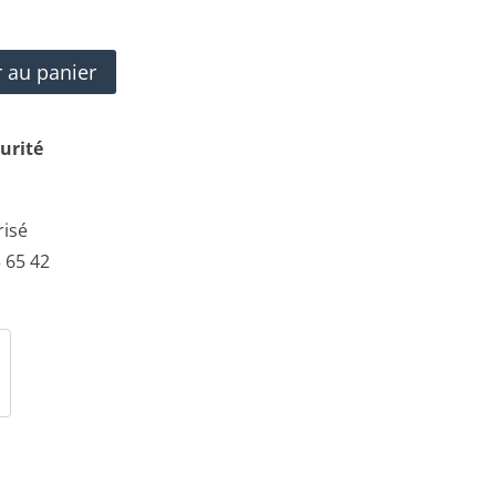
r au panier
urité
risé
 65 42