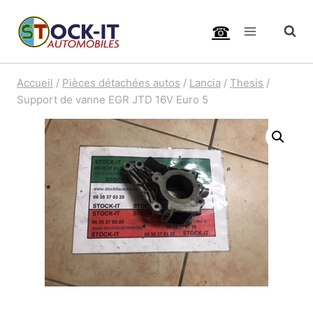
Aller
☎
au
contenu
Accueil
/
Pièces détachées autos
/
Lancia
/
Thesis
/
Support de vanne EGR JTD 16V Euro 5