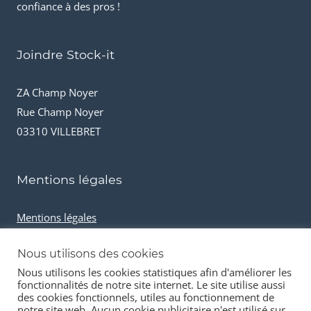
confiance à des pros !
Joindre Stock-it
ZA Champ Noyer
Rue Champ Noyer
03310 VILLEBRET
Mentions légales
Mentions légales
Conditions générales de vente
Nous utilisons des cookies
Cookies et données personnelles
Nous utilisons les cookies statistiques afin d'améliorer les
fonctionnalités de notre site internet. Le site utilise aussi
des cookies fonctionnels, utiles au fonctionnement de
notre site web. Aucun cookie publicitaire n'est utilisé sur