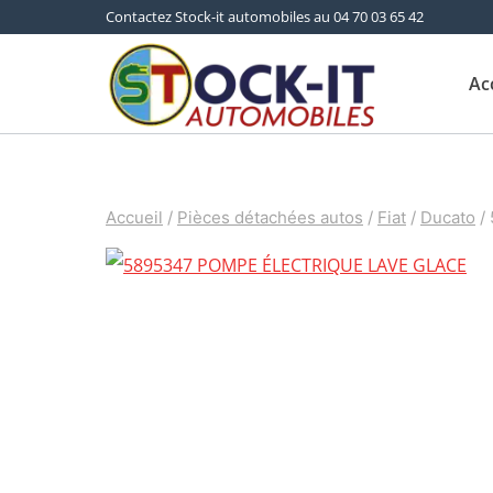
Aller
Contactez Stock-it automobiles au 04 70 03 65 42
au
Ac
contenu
Accueil
/
Pièces détachées autos
/
Fiat
/
Ducato
/