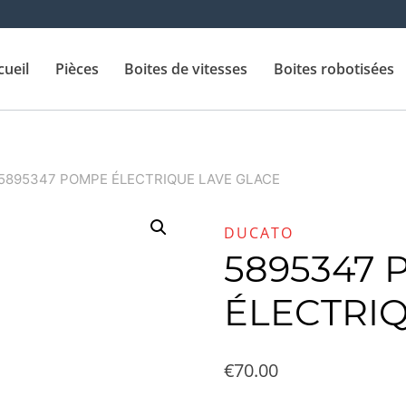
cueil
Pièces
Boites de vitesses
Boites robotisées
5895347 POMPE ÉLECTRIQUE LAVE GLACE
DUCATO
5895347
ÉLECTRI
€
70.00