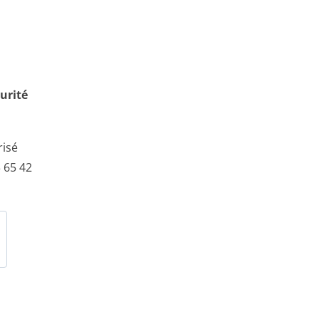
urité
risé
 65 42