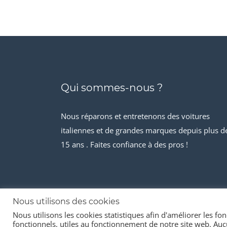
Qui sommes-nous ?
Nous réparons et entretenons des voitures
italiennes et de grandes marques depuis plus d
15 ans . Faites confiance à des pros !
Nous utilisons des cookies
Nous utilisons les cookies statistiques afin d'améliorer les fonc
© 2026 Stock-it automobiles
fonctionnels, utiles au fonctionnement de notre site web. Aucu