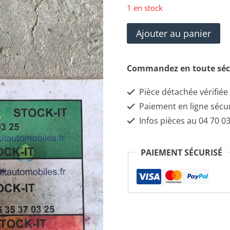
1 en stock
quantité
Ajouter au panier
de
Commande
Commandez en toute séc
de
Pièce détachée vérifiée
phare
Paiement en ligne sécu
FIAT
Infos pièces au 04 70 03
IDEA
12000397
PAIEMENT SÉCURISÉ