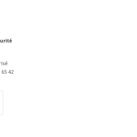
urité
risé
 65 42