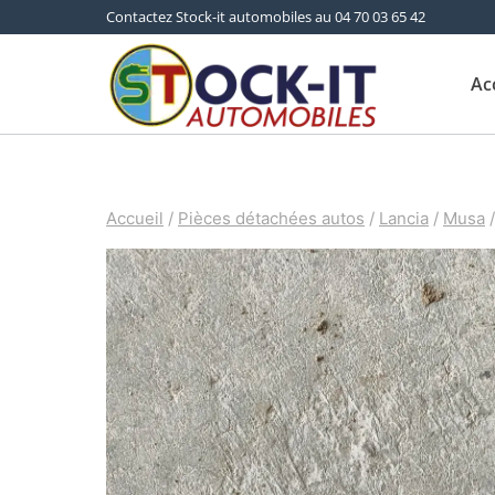
Aller
Contactez Stock-it automobiles au 04 70 03 65 42
au
Ac
contenu
Accueil
/
Pièces détachées autos
/
Lancia
/
Musa
/