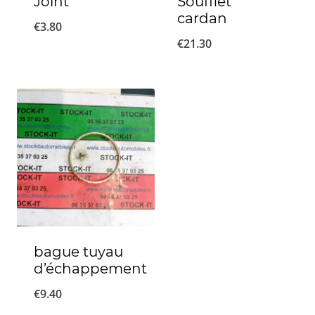
Joint
Soufflet
cardan
€
3.80
€
21.30
bague tuyau
d’échappement
€
9.40