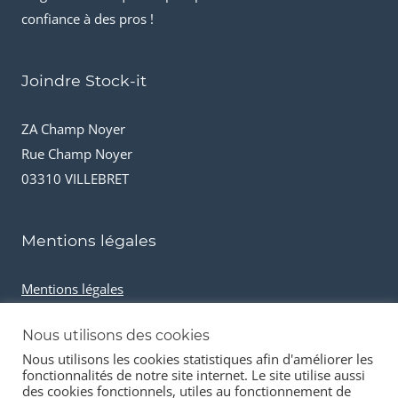
confiance à des pros !
Joindre Stock-it
ZA Champ Noyer
Rue Champ Noyer
03310 VILLEBRET
Mentions légales
Mentions légales
Conditions générales de vente
Nous utilisons des cookies
Cookies et données personnelles
Nous utilisons les cookies statistiques afin d'améliorer les
fonctionnalités de notre site internet. Le site utilise aussi
des cookies fonctionnels, utiles au fonctionnement de