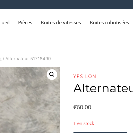
cueil
Pièces
Boites de vitesses
Boites robotisées
n
/
Alternateur 51718499
YPSILON
Alternate
€
60.00
1 en stock