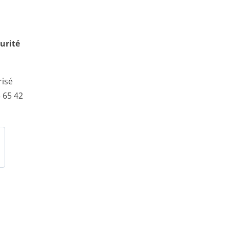
urité
risé
 65 42