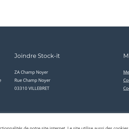
Joindre Stock-it
M
ZA Champ Noyer
Me
e
Rue Champ Noyer
Co
03310 VILLEBRET
Co
tionnalités de notre site internet. Le site utilise aussi des cookies