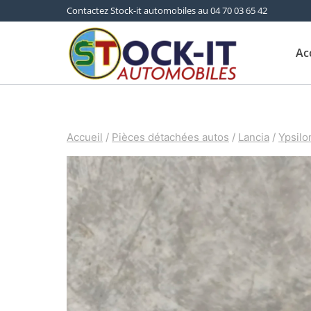
Aller
Contactez Stock-it automobiles au 04 70 03 65 42
au
Ac
contenu
Accueil
/
Pièces détachées autos
/
Lancia
/
Ypsilo