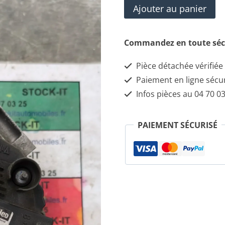
quantité
Ajouter au panier
de
Alternateur
Commandez en toute séc
51718499
Pièce détachée vérifiée
Paiement en ligne sécu
Infos pièces au 04 70 03
PAIEMENT SÉCURISÉ