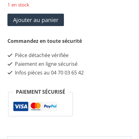
1 en stock
quantité
Ajouter au panier
de
Capteur
Commandez en toute sécurité
ABS
Pièce détachée vérifiée
avant
Paiement en ligne sécurisé
gauche
Infos pièces au 04 70 03 65 42
Fiat
Punto
PAIEMENT SÉCURISÉ
de
1999
à
2003