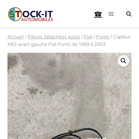
Aller
☎
au
contenu
Accueil
/
Pièces détachées autos
/
Fiat
/
Punto
/
Capteur
ABS avant gauche Fiat Punto de 1999 à 2003