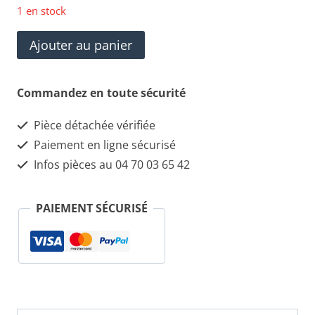
1 en stock
quantité
Ajouter au panier
de
735304982
Commandez en toute sécurité
Fiat
Pièce détachée vérifiée
Stilo
Paiement en ligne sécurisé
Sélecteur
Infos pièces au 04 70 03 65 42
/
levier
PAIEMENT SÉCURISÉ
de
vitesse