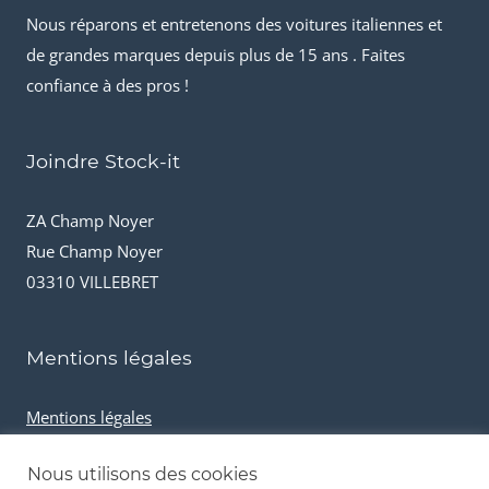
Nous réparons et entretenons des voitures italiennes et
de grandes marques depuis plus de 15 ans . Faites
confiance à des pros !
Joindre Stock-it
ZA Champ Noyer
Rue Champ Noyer
03310 VILLEBRET
Mentions légales
Mentions légales
Conditions générales de vente
Nous utilisons des cookies
Cookies et données personnelles