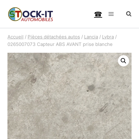
Aller
☎
au
contenu
Accueil
/
Pièces détachées autos
/
Lancia
/
Lybra
/
0265007073 Capteur ABS AVANT prise blanche