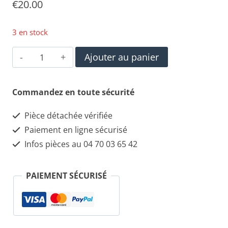
€
20.00
3 en stock
quantité
Ajouter au panier
de
0265007073
Commandez en toute sécurité
Capteur
Pièce détachée vérifiée
ABS
Paiement en ligne sécurisé
AVANT
Infos pièces au 04 70 03 65 42
prise
blanche
PAIEMENT SÉCURISÉ