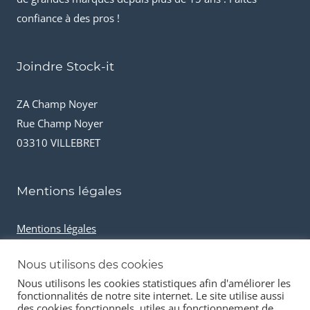
confiance à des pros !
Joindre Stock-it
ZA Champ Noyer
Rue Champ Noyer
03310 VILLEBRET
Mentions légales
Mentions légales
Conditions générales de vente
Nous utilisons des cookies
Cookies et données personnelles
Nous utilisons les cookies statistiques afin d'améliorer les
fonctionnalités de notre site internet. Le site utilise aussi
des cookies fonctionnels, utiles au fonctionnement de