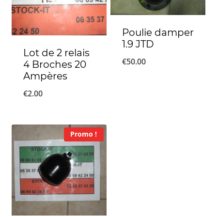
Poulie damper
1.9 JTD
Lot de 2 relais
€
50.00
4 Broches 20
Ampères
€
2.00
Promo !