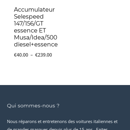
Accumulateur
Selespeed
147/156/GT
essence ET
Musa/Idea/500
diesel+essence
Plage
€
40.00
–
€
239.00
de
prix :
€40.00
à
€239.00
Qui sommes-nous ?
Nous réparons et entretenons des voitures italiennes et
de grandes marques depuis plus de 15 ans . Faites