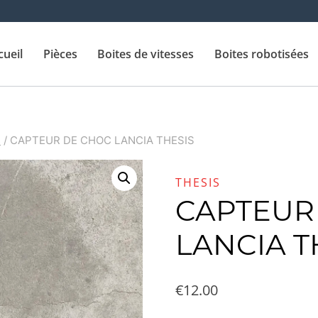
cueil
Pièces
Boites de vitesses
Boites robotisées
s
/
CAPTEUR DE CHOC LANCIA THESIS
THESIS
CAPTEUR
LANCIA T
€
12.00