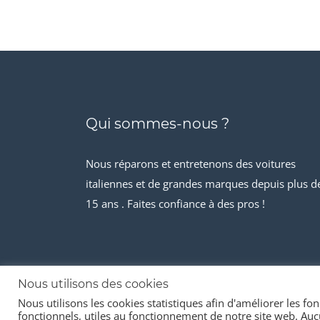
Qui sommes-nous ?
Nous réparons et entretenons des voitures
italiennes et de grandes marques depuis plus d
15 ans . Faites confiance à des pros !
Nous utilisons des cookies
Nous utilisons les cookies statistiques afin d'améliorer les fonc
© 2026 Stock-it automobiles
fonctionnels, utiles au fonctionnement de notre site web. Aucu