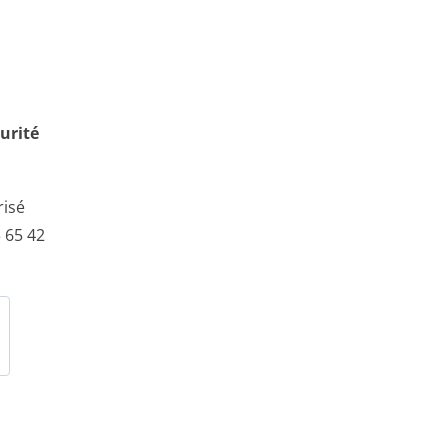
urité
risé
 65 42