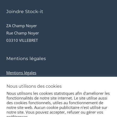
Joindre Stock-it
ZA Champ Noyer
Rue Champ Noyer
03310 VILLEBRET
Mentions légales
Mentions légales
Conditions générales de vente
Nous utilisons des cookies
Cookies et données personnelles
Nous utilisons les cookies statistiques afin d'améliorer les
fonctionnalités de notre site internet. Le site utilise aussi
des cookies fonctionnels, utiles au fonctionnement de
notre site web. Aucun cookie publicitaire n'est utilisé sur
notre site. Vous pouvez accepter, refuser ou gérer vos
préférences.