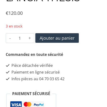
€
120.00
3 en stock
quantité
Ajouter au panier
de
colonne
Commandez en toute sécurité
de
Pièce détachée vérifiée
direction
Paiement en ligne sécurisé
électrique
Infos pièces au 04 70 03 65 42
LANCIA
THESIS
PAIEMENT SÉCURISÉ