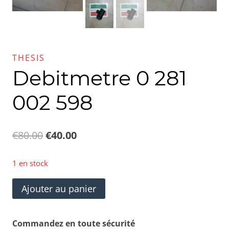
THESIS
Debitmetre 0 281
002 598
Le
Le
€
80.00
€
40.00
prix
prix
1 en stock
initial
actuel
quantité
Ajouter au panier
était :
est :
de
€80.00.
€40.00.
Debitmetre
Commandez en toute sécurité