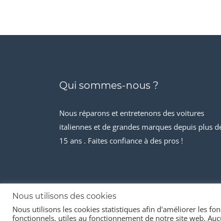
était :
est :
€80.00.
€40.00.
Qui sommes-nous ?
Nous réparons et entretenons des voitures
italiennes et de grandes marques depuis plus d
15 ans . Faites confiance à des pros !
Nous utilisons des cookies
Nous utilisons les cookies statistiques afin d'améliorer les fonc
© 2026 Stock-it automobiles
fonctionnels, utiles au fonctionnement de notre site web. Aucu