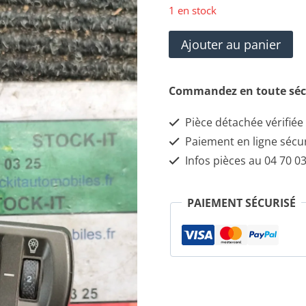
1 en stock
quantité
Ajouter au panier
de
Interrupteur
Commandez en toute séc
de
Pièce détachée vérifiée
panneau
Paiement en ligne sécu
Lancia
Infos pièces au 04 70 03
Thesis
PAIEMENT SÉCURISÉ