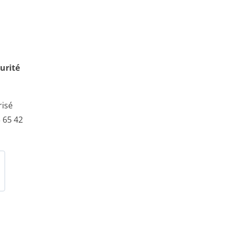
urité
risé
 65 42