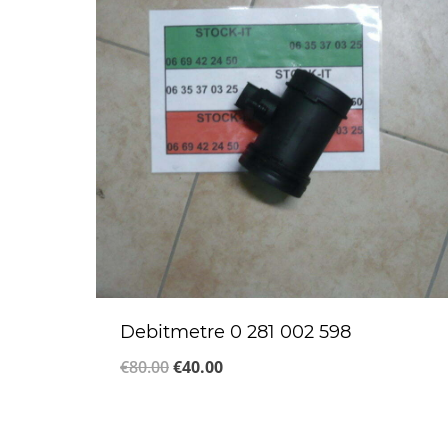
Debitmetre 0 281 002 598
Le
Le
€
80.00
€
40.00
prix
prix
initial
actuel