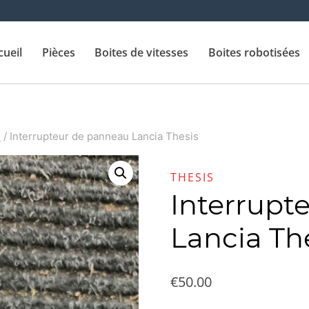
cueil
Pièces
Boites de vitesses
Boites robotisées
s
/
Interrupteur de panneau Lancia Thesis
THESIS
Interrupt
Lancia Th
€
50.00