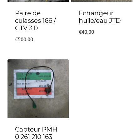
Paire de
Echangeur
culasses 166 /
huile/eau JTD
GTV 3.0
€
40.00
€
500.00
Capteur PMH
0 261 210 163