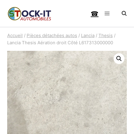
Aller
☎
au
contenu
Accueil
/
Pièces détachées autos
/
Lancia
/
Thesis
/
Lancia Thesis Aération droit Côté L617313000000