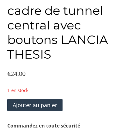
cadre de tunnel
central avec
boutons LANCIA
THESIS
€
24.00
1 en stock
quantité
Ajouter au panier
de
Revêtement
Commandez en toute sécurité
de