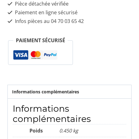
Pièce détachée vérifiée
cadre
Paiement en ligne sécurisé
de
Infos pièces au 04 70 03 65 42
tunnel
central
PAIEMENT SÉCURISÉ
avec
boutons
LANCIA
THESIS
Informations complémentaires
Informations
complémentaires
Poids
0.450 kg