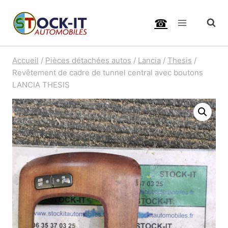
Aller
☎
au
contenu
Accueil
/
Pièces détachées autos
/
Lancia
/
Thesis
/
Revêtement de cadre de tunnel central avec boutons
LANCIA THESIS