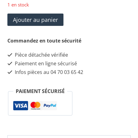
1 en stock
quantité
Ajouter au panier
de
Ceinture
Commandez en toute sécurité
de
Pièce détachée vérifiée
sécurité
Paiement en ligne sécurisé
ARD
Infos pièces au 04 70 03 65 42
LANCIA
YPSILON
PAIEMENT SÉCURISÉ