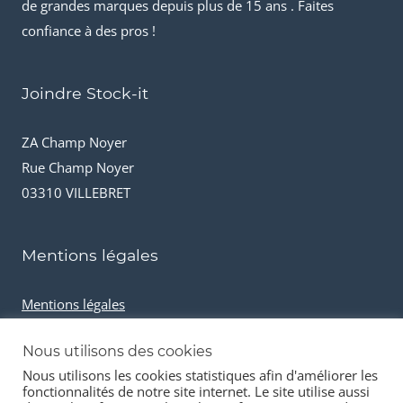
de grandes marques depuis plus de 15 ans . Faites
confiance à des pros !
Joindre Stock-it
ZA Champ Noyer
Rue Champ Noyer
03310 VILLEBRET
Mentions légales
Mentions légales
Conditions générales de vente
Nous utilisons des cookies
Cookies et données personnelles
Nous utilisons les cookies statistiques afin d'améliorer les
fonctionnalités de notre site internet. Le site utilise aussi