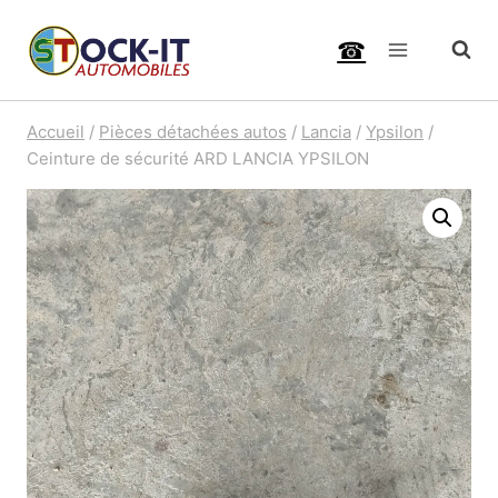
Aller
☎
au
contenu
Accueil
/
Pièces détachées autos
/
Lancia
/
Ypsilon
/
Ceinture de sécurité ARD LANCIA YPSILON