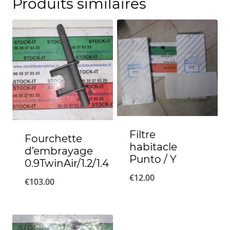
Produits similaires
Filtre
Fourchette
habitacle
d’embrayage
Punto / Y
0.9TwinAir/1.2/1.4
€
12.00
€
103.00