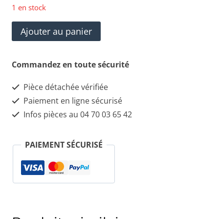
1 en stock
quantité
Ajouter au panier
de
Ceinture
Commandez en toute sécurité
de
Pièce détachée vérifiée
sécurité
Paiement en ligne sécurisé
AVG
Infos pièces au 04 70 03 65 42
LANCIA
YPSILON
PAIEMENT SÉCURISÉ