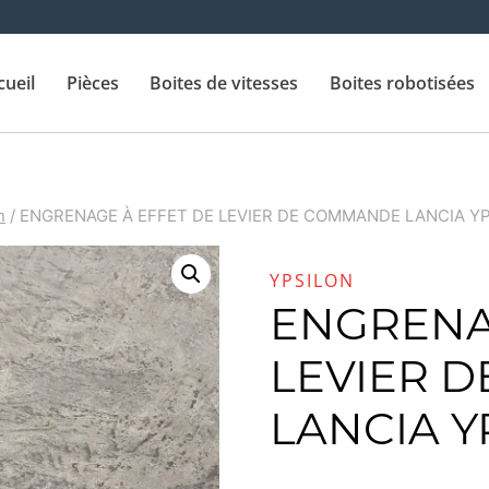
cueil
Pièces
Boites de vitesses
Boites robotisées
n
/
ENGRENAGE À EFFET DE LEVIER DE COMMANDE LANCIA Y
YPSILON
ENGRENA
LEVIER 
LANCIA Y