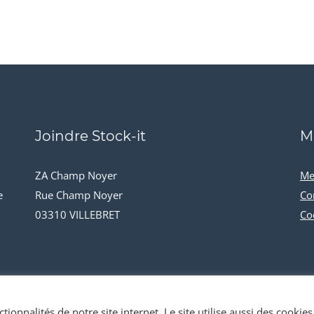
Joindre Stock-it
M
ZA Champ Noyer
Me
e
Rue Champ Noyer
Co
03310 VILLEBRET
Co
tionnalités de notre site internet. Le site utilise aussi des cookies