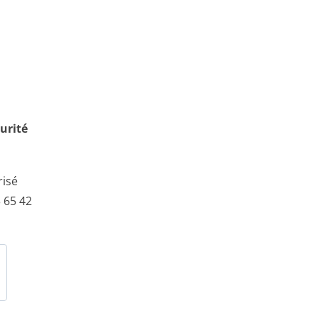
urité
risé
 65 42