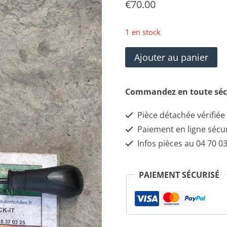
€
70.00
1 en stock
quantité
Ajouter au panier
de
ENGRENAGE
Commandez en toute séc
À
Pièce détachée vérifiée
EFFET
Paiement en ligne sécu
DE
Infos pièces au 04 70 03
LEVIER
DE
PAIEMENT SÉCURISÉ
COMMANDE
LANCIA
YPSILON